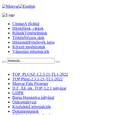
Címlap
A főoldal
Hírek
Hírek, cikkek
Rólunk
Történelmünk
Térkép
Nézzen ránk
Hírmondó
Felsőnyék lapja
Körzeti megbízottak
Választási információk
TOP_PLUSZ-1.2.3-21-TL1-2022
TOP Plusz-2.1.1-21-TL1-2022
Magyar Falu Program
D.F. Ált. isk. TOP-3.2.1 pályázat
GDPR
Bursa Hungarica pályázat
Önkormányzat
Közérdekű információk
Dokumentumok