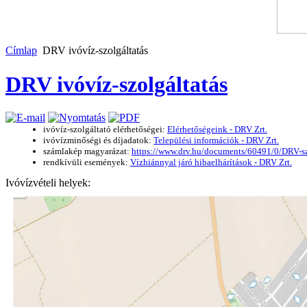
Címlap
DRV ivóvíz-szolgáltatás
DRV ivóvíz-szolgáltatás
ivóvíz-szolgáltató elérhetőségei:
Elérhetőségeink - DRV Zrt.
ivóvízminőségi és díjadatok:
Települési információk - DRV Zrt.
számlakép magyarázat:
https://www.drv.hu/documents/60491/0/D
rendkívüli események:
Vízhiánnyal járó hibaelhárítások - DRV Zrt.
Ivóvízvételi helyek: