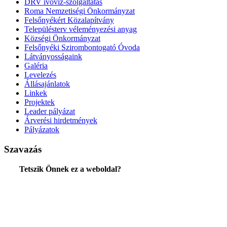
DRV ivóvíz-szolgáltatás
Roma Nemzetiségi Önkormányzat
Felsőnyékért Közalapítvány
Településterv véleményezési anyag
Községi Önkormányzat
Felsőnyéki Szirombontogató Óvoda
Látványosságaink
Galéria
Levelezés
Állásajánlatok
Linkek
Projektek
Leader pályázat
Árverési hirdetmények
Pályázatok
Szavazás
Tetszik Önnek ez a weboldal?