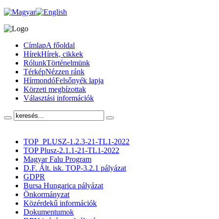
Címlap
A főoldal
Hírek
Hírek, cikkek
Rólunk
Történelmünk
Térkép
Nézzen ránk
Hírmondó
Felsőnyék lapja
Körzeti megbízottak
Választási információk
TOP_PLUSZ-1.2.3-21-TL1-2022
TOP Plusz-2.1.1-21-TL1-2022
Magyar Falu Program
D.F. Ált. isk. TOP-3.2.1 pályázat
GDPR
Bursa Hungarica pályázat
Önkormányzat
Közérdekű információk
Dokumentumok