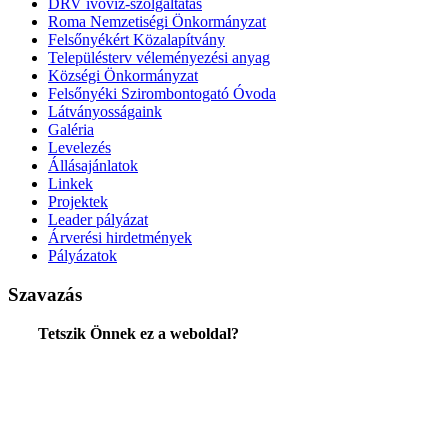
DRV ivóvíz-szolgáltatás
Roma Nemzetiségi Önkormányzat
Felsőnyékért Közalapítvány
Településterv véleményezési anyag
Községi Önkormányzat
Felsőnyéki Szirombontogató Óvoda
Látványosságaink
Galéria
Levelezés
Állásajánlatok
Linkek
Projektek
Leader pályázat
Árverési hirdetmények
Pályázatok
Szavazás
Tetszik Önnek ez a weboldal?