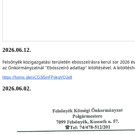
2026.06.12.
Felsőnyék közigazgatási területén ebösszeírásra kerül sor 2026 év
az Önkormányzatnál "Ebösszeíró adatlap" kitöltésével. A kitöltésh
https://forms.gle/xCG3i5mFPokgVQJe8
2026.06.02.