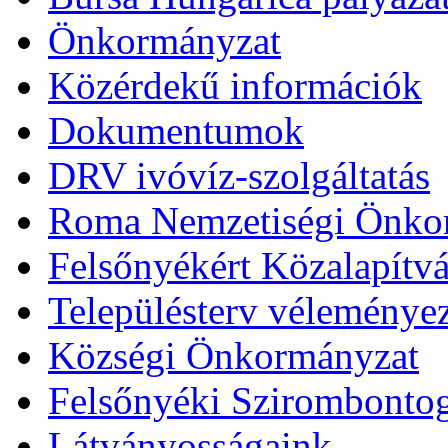
Önkormányzat
Közérdekű információk
Dokumentumok
DRV ivóvíz-szolgáltatás
Roma Nemzetiségi Önko
Felsőnyékért Közalapítv
Településterv véleménye
Községi Önkormányzat
Felsőnyéki Szirombonto
Látványosságaink