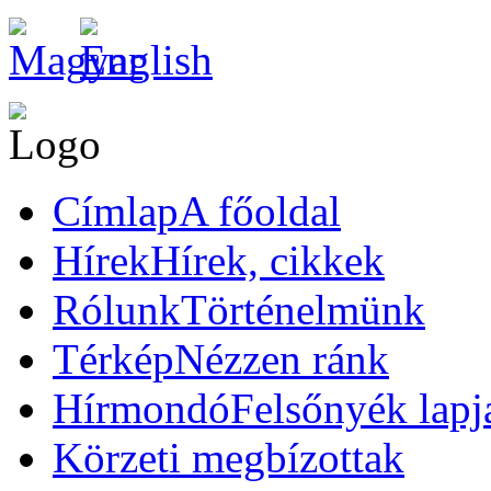
Címlap
A főoldal
Hírek
Hírek, cikkek
Rólunk
Történelmünk
Térkép
Nézzen ránk
Hírmondó
Felsőnyék lapj
Körzeti megbízottak