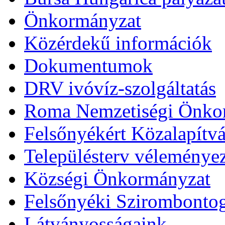
Önkormányzat
Közérdekű információk
Dokumentumok
DRV ivóvíz-szolgáltatás
Roma Nemzetiségi Önko
Felsőnyékért Közalapítv
Településterv véleménye
Községi Önkormányzat
Felsőnyéki Szirombonto
Látványosságaink