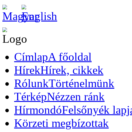
Címlap
A főoldal
Hírek
Hírek, cikkek
Rólunk
Történelmünk
Térkép
Nézzen ránk
Hírmondó
Felsőnyék lapj
Körzeti megbízottak