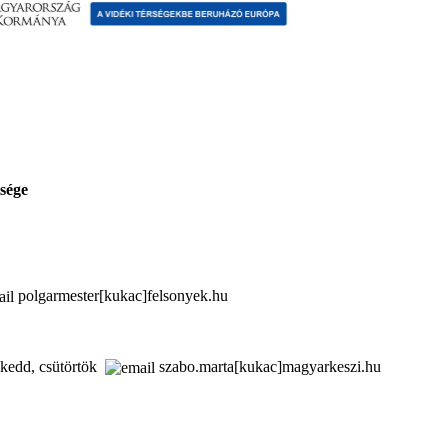
sége
polgarmester[kukac]felsonyek.hu
kedd, csütörtök
szabo.marta[kukac]magyarkeszi.hu