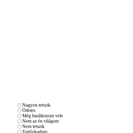
Nagyon tetszik
Ötletes
Még barátkozom vele
Nem az én világom
Nem tetszik
Tartózkodom