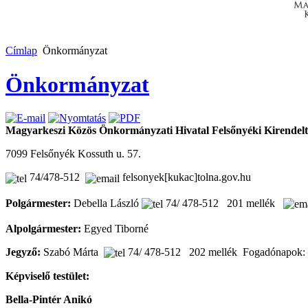
Címlap
Önkormányzat
Önkormányzat
Magyarkeszi Közös Önkormányzati Hivatal Felsőnyéki Kirendelt
7099 Felsőnyék Kossuth u. 57.
74/478-512
felsonyek[kukac]tolna.gov.hu
Polgármester:
Debella László
74/ 478-512 201 mellék
Alpolgármester:
Egyed Tiborné
Jegyző:
Szabó Márta
74/ 478-512 202 mellék Fogadónapok: 
Képviselő testület:
Bella-Pintér Anikó