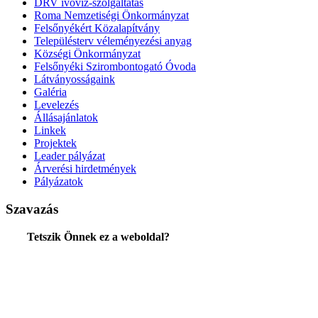
DRV ivóvíz-szolgáltatás
Roma Nemzetiségi Önkormányzat
Felsőnyékért Közalapítvány
Településterv véleményezési anyag
Községi Önkormányzat
Felsőnyéki Szirombontogató Óvoda
Látványosságaink
Galéria
Levelezés
Állásajánlatok
Linkek
Projektek
Leader pályázat
Árverési hirdetmények
Pályázatok
Szavazás
Tetszik Önnek ez a weboldal?