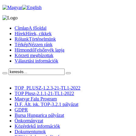
Címlap
A főoldal
Hírek
Hírek, cikkek
Rólunk
Történelmünk
Térkép
Nézzen ránk
Hírmondó
Felsőnyék lapja
Körzeti megbízottak
Választási információk
TOP_PLUSZ-1.2.3-21-TL1-2022
TOP Plusz-2.1.1-21-TL1-2022
Magyar Falu Program
D.F. Ált. isk. TOP-3.2.1 pályázat
GDPR
Bursa Hungarica pályázat
Önkormányzat
Közérdekű információk
Dokumentumok