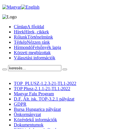
Címlap
A főoldal
Hírek
Hírek, cikkek
Rólunk
Történelmünk
Térkép
Nézzen ránk
Hírmondó
Felsőnyék lapja
Körzeti megbízottak
Választási információk
TOP_PLUSZ-1.2.3-21-TL1-2022
TOP Plusz-2.1.1-21-TL1-2022
Magyar Falu Program
D.F. Ált. isk. TOP-3.2.1 pályázat
GDPR
Bursa Hungarica pályázat
Önkormányzat
Közérdekű információk
Dokumentumok