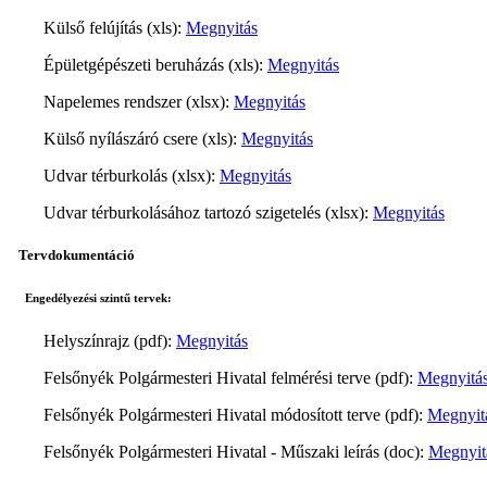
Külső felújítás (xls):
Megnyitás
Épületgépészeti beruházás (xls):
Megnyitás
Napelemes rendszer (xlsx):
Megnyitás
Külső nyílászáró csere (xls):
Megnyitás
Udvar térburkolás (xlsx):
Megnyitás
Udvar térburkolásához tartozó szigetelés (xlsx):
Megnyitás
Tervdokumentáció
Engedélyezési szintű tervek:
Helyszínrajz (pdf):
Megnyitás
Felsőnyék Polgármesteri Hivatal felmérési terve (pdf):
Megnyitá
Felsőnyék Polgármesteri Hivatal módosított terve (pdf):
Megnyit
Felsőnyék Polgármesteri Hivatal - Műszaki leírás (doc):
Megnyit