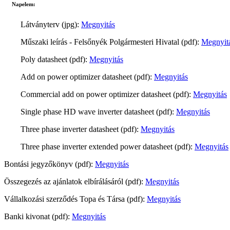
Napelem:
Látványterv (jpg):
Megnyitás
Műszaki leírás - Felsőnyék Polgármesteri Hivatal (pdf):
Megnyit
Poly datasheet (pdf):
Megnyitás
Add on power optimizer datasheet (pdf):
Megnyitás
Commercial add on power optimizer datasheet (pdf):
Megnyitás
Single phase HD wave inverter datasheet (pdf):
Megnyitás
Three phase inverter datasheet (pdf):
Megnyitás
Three phase inverter extended power datasheet (pdf):
Megnyitás
Bontási jegyzőkönyv (pdf):
Megnyitás
Összegezés az ajánlatok elbírálásáról (pdf):
Megnyitás
Vállalkozási szerződés Topa és Társa (pdf):
Megnyitás
Banki kivonat (pdf):
Megnyitás