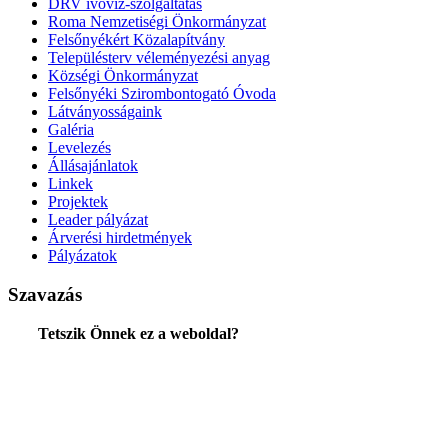
DRV ivóvíz-szolgáltatás
Roma Nemzetiségi Önkormányzat
Felsőnyékért Közalapítvány
Településterv véleményezési anyag
Községi Önkormányzat
Felsőnyéki Szirombontogató Óvoda
Látványosságaink
Galéria
Levelezés
Állásajánlatok
Linkek
Projektek
Leader pályázat
Árverési hirdetmények
Pályázatok
Szavazás
Tetszik Önnek ez a weboldal?