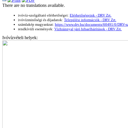
There are no translations available.
ivóvíz-szolgáltató elérhetőségei:
Elérhetőségeink - DRV Zrt.
ivóvízminőségi és díjadatok:
Települési információk - DRV Zrt.
számlakép magyarázat:
https://www.drv.hu/documents/60491/0/D
rendkívüli események:
Vízhiánnyal járó hibaelhárítások - DRV Zrt.
Ivóvízvételi helyek: