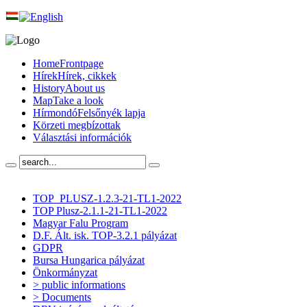
Home
Frontpage
Hírek
Hírek, cikkek
History
About us
Map
Take a look
Hírmondó
Felsőnyék lapja
Körzeti megbízottak
Választási információk
TOP_PLUSZ-1.2.3-21-TL1-2022
TOP Plusz-2.1.1-21-TL1-2022
Magyar Falu Program
D.F. Ált. isk. TOP-3.2.1 pályázat
GDPR
Bursa Hungarica pályázat
Önkormányzat
> public informations
> Documents