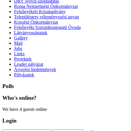
DRV ivóvíz-szolgáltatás
Roma Nemzetiségi Önkormányzat
Felsőnyékért Közalapítvány
Településterv véleményezési anyag
Községi Önkormányzat
Felsőnyéki Szirombontogató Óvoda
Látványosságaink
Gallery
Mail
Jobs
Links
Projektek
Leader pályázat
Árverési hirdetmények
Pályázatok
Polls
Who's
online?
We have 4 guests online
Login