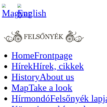
Home
Frontpage
Hírek
Hírek, cikkek
History
About us
Map
Take a look
Hírmondó
Felsőnyék lapj