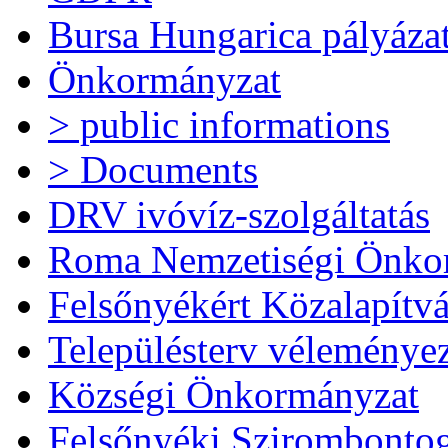
Bursa Hungarica pályáza
Önkormányzat
> public informations
> Documents
DRV ivóvíz-szolgáltatás
Roma Nemzetiségi Önko
Felsőnyékért Közalapítv
Településterv véleménye
Községi Önkormányzat
Felsőnyéki Szirombonto