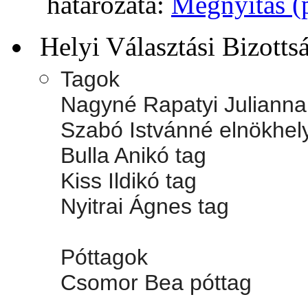
határozata:
Megnyitás (
Helyi Választási Bizotts
Tagok
Nagyné Rapatyi Julianna
Szabó Istvánné elnökhel
Bulla Anikó tag
Kiss Ildikó tag
Nyitrai Ágnes tag
Póttagok
Csomor Bea póttag