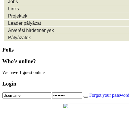
Jobs
Links
Projektek
Leader pályázat
Árverési hirdetmények
Pályázatok
Polls
Who's
online?
We have 1 guest online
Login
Forgot your passwor