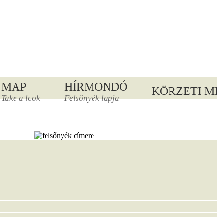
MAP
HÍRMONDÓ
KÖRZETI M
Take a look
Felsőnyék lapja