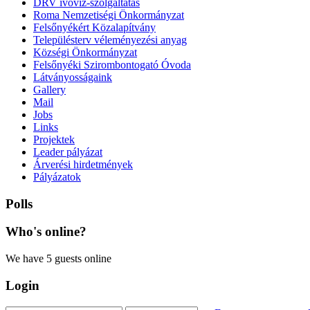
DRV ivóvíz-szolgáltatás
Roma Nemzetiségi Önkormányzat
Felsőnyékért Közalapítvány
Településterv véleményezési anyag
Községi Önkormányzat
Felsőnyéki Szirombontogató Óvoda
Látványosságaink
Gallery
Mail
Jobs
Links
Projektek
Leader pályázat
Árverési hirdetmények
Pályázatok
Polls
Who's
online?
We have 5 guests online
Login