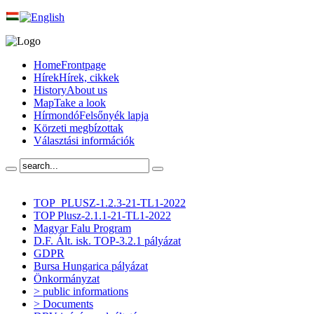
Home
Frontpage
Hírek
Hírek, cikkek
History
About us
Map
Take a look
Hírmondó
Felsőnyék lapja
Körzeti megbízottak
Választási információk
TOP_PLUSZ-1.2.3-21-TL1-2022
TOP Plusz-2.1.1-21-TL1-2022
Magyar Falu Program
D.F. Ált. isk. TOP-3.2.1 pályázat
GDPR
Bursa Hungarica pályázat
Önkormányzat
> public informations
> Documents