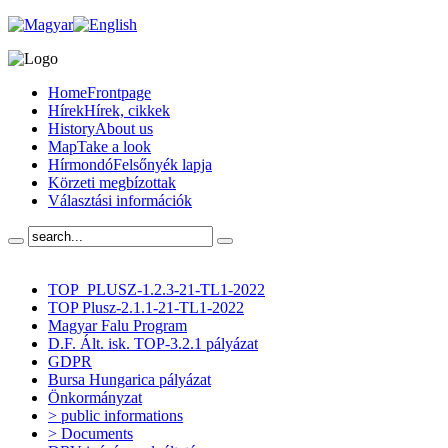
Home
Frontpage
Hírek
Hírek, cikkek
History
About us
Map
Take a look
Hírmondó
Felsőnyék lapja
Körzeti megbízottak
Választási információk
TOP_PLUSZ-1.2.3-21-TL1-2022
TOP Plusz-2.1.1-21-TL1-2022
Magyar Falu Program
D.F. Ált. isk. TOP-3.2.1 pályázat
GDPR
Bursa Hungarica pályázat
Önkormányzat
> public informations
> Documents