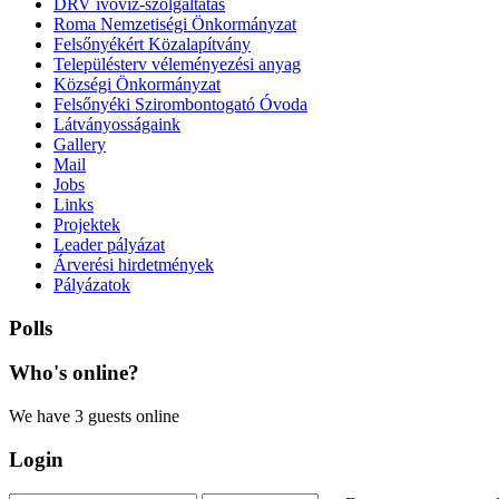
DRV ivóvíz-szolgáltatás
Roma Nemzetiségi Önkormányzat
Felsőnyékért Közalapítvány
Településterv véleményezési anyag
Községi Önkormányzat
Felsőnyéki Szirombontogató Óvoda
Látványosságaink
Gallery
Mail
Jobs
Links
Projektek
Leader pályázat
Árverési hirdetmények
Pályázatok
Polls
Who's
online?
We have 3 guests online
Login