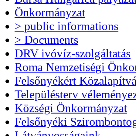
Önkormányzat
> public informations
> Documents
DRV ivóvíz-szolgáltatás
Roma Nemzetiségi Önko
Felsőnyékért Közalapítv
Településterv véleménye
Községi Önkormányzat
Felsőnyéki Szirombonto
Látványosságaink