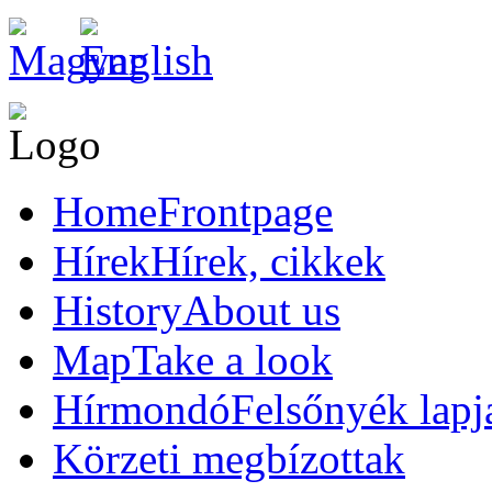
Home
Frontpage
Hírek
Hírek, cikkek
History
About us
Map
Take a look
Hírmondó
Felsőnyék lapj
Körzeti megbízottak