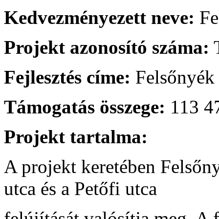
Kedvezményezett neve:
Fe
Projekt azonosító száma:
T
Fejlesztés címe:
Felsőnyék b
Támogatás összege:
113 47
Projekt tartalma:
A projekt keretében Felső
utca és a Petőfi utca
felújítását valósítja meg. A 