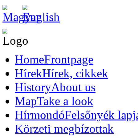
Home
Frontpage
Hírek
Hírek, cikkek
History
About us
Map
Take a look
Hírmondó
Felsőnyék lapj
Körzeti megbízottak