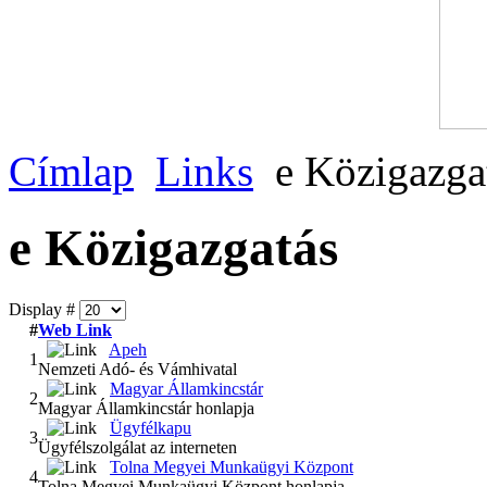
Címlap
Links
e Közigazga
e Közigazgatás
Display #
#
Web Link
Apeh
1
Nemzeti Adó- és Vámhivatal
Magyar Államkincstár
2
Magyar Államkincstár honlapja
Ügyfélkapu
3
Ügyfélszolgálat az interneten
Tolna Megyei Munkaügyi Központ
4
Tolna Megyei Munkaügyi Központ honlapja