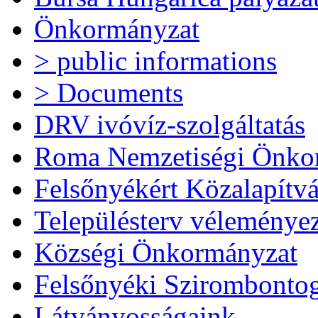
Önkormányzat
> public informations
> Documents
DRV ivóvíz-szolgáltatás
Roma Nemzetiségi Önko
Felsőnyékért Közalapítv
Településterv véleménye
Községi Önkormányzat
Felsőnyéki Szirombonto
Látványosságaink