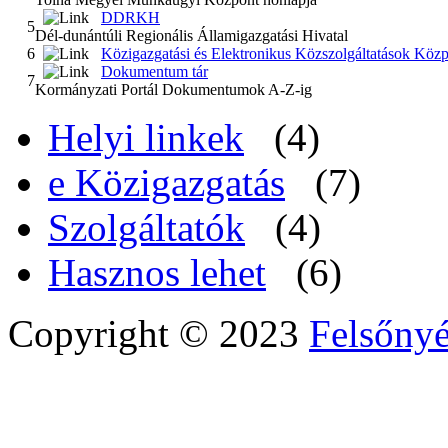
DDRKH
5
Dél-dunántúli Regionális Államigazgatási Hivatal
6
Közigazgatási és Elektronikus Közszolgáltatások Közp
Dokumentum tár
7
Kormányzati Portál Dokumentumok A-Z-ig
Helyi linkek
(4)
e Közigazgatás
(7)
Szolgáltatók
(4)
Hasznos lehet
(6)
Copyright © 2023
Felsőny