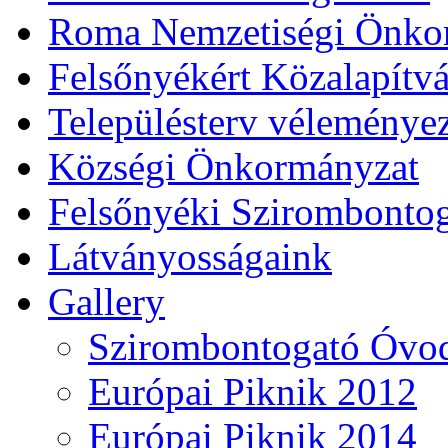
Roma Nemzetiségi Önko
Felsőnyékért Közalapítv
Településterv véleménye
Községi Önkormányzat
Felsőnyéki Szirombonto
Látványosságaink
Gallery
Szirombontogató Óvo
Európai Piknik 2012
Európai Piknik 2014