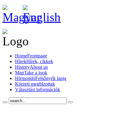
Home
Frontpage
Hírek
Hírek, cikkek
History
About us
Map
Take a look
Hírmondó
Felsőnyék lapja
Körzeti megbízottak
Választási információk