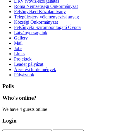
DRV ivóvíz-szolgáltatás
Roma Nemzetiségi Önkormányzat
Felsőnyékért Közalapítvány
Településterv véleményezési anyag
Községi Önkormányzat
Felsőnyéki Szirombontogató Óvoda
Látványosságaink
Gallery
Mail
Jobs
Links
Projektek
Leader pályázat
Árverési hirdetmények
Pályázatok
Polls
Who's
online?
We have 4 guests online
Login