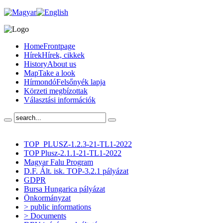
Home
Frontpage
Hírek
Hírek, cikkek
History
About us
Map
Take a look
Hírmondó
Felsőnyék lapja
Körzeti megbízottak
Választási információk
TOP_PLUSZ-1.2.3-21-TL1-2022
TOP Plusz-2.1.1-21-TL1-2022
Magyar Falu Program
D.F. Ált. isk. TOP-3.2.1 pályázat
GDPR
Bursa Hungarica pályázat
Önkormányzat
> public informations
> Documents