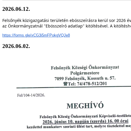
2026.06.12.
Felsőnyék közigazgatási területén ebösszeírásra kerül sor 2026 év
az Önkormányzatnál "Ebösszeíró adatlap" kitöltésével. A kitöltésh
https://forms.gle/xCG3i5mFPokgVQJe8
2026.06.02.