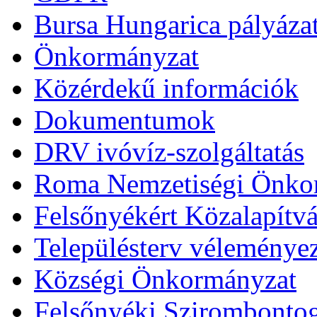
Bursa Hungarica pályáza
Önkormányzat
Közérdekű információk
Dokumentumok
DRV ivóvíz-szolgáltatás
Roma Nemzetiségi Önko
Felsőnyékért Közalapítv
Településterv véleménye
Községi Önkormányzat
Felsőnyéki Szirombonto