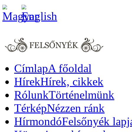
Címlap
A főoldal
Hírek
Hírek, cikkek
Rólunk
Történelmünk
Térkép
Nézzen ránk
Hírmondó
Felsőnyék lapj