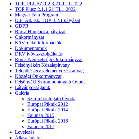
TOP_PLUSZ-1.2.3-21-TL1-2022
TOP Plusz-2.1.1-21-TL1-2022
Magyar Falu Program
D.F. Ált. isk. TOP-3.2.1 pályázat
GDPR
Bursa Hungarica pályázat
Önkormányzat
Közérdekű információk
Dokumentumok
DRV ivóvíz-szolgáltatás
Roma Nemzetiségi Önkormányzat
Felsőnyékért Közalapítvány
Településterv véleményezési anyag
Községi Önkormányzat
Felsőnyéki Szirombontogató Óvoda
Látványosságaink
Galéria
Szirombontogató Óvoda
Európai Piknik 2012
Európai Piknik 2014
Falunap 2015
Európai Piknik 2016
Falunap 2017
Levelezés
Állásajánlatok