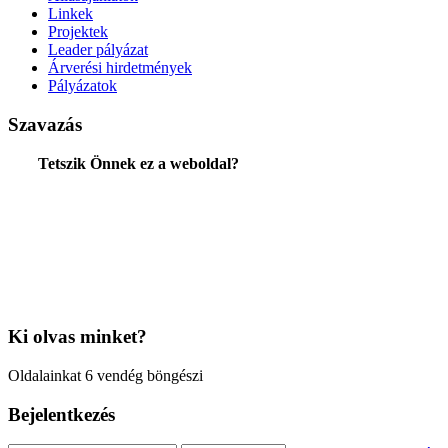
Linkek
Projektek
Leader pályázat
Árverési hirdetmények
Pályázatok
Szavazás
Tetszik Önnek ez a weboldal?
Ki
olvas minket?
Oldalainkat 6 vendég böngészi
Bejelentkezés