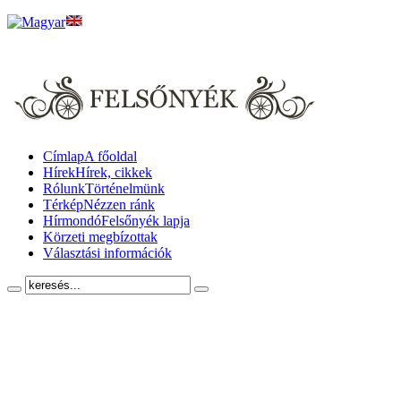
Címlap
A főoldal
Hírek
Hírek, cikkek
Rólunk
Történelmünk
Térkép
Nézzen ránk
Hírmondó
Felsőnyék lapja
Körzeti megbízottak
Választási információk