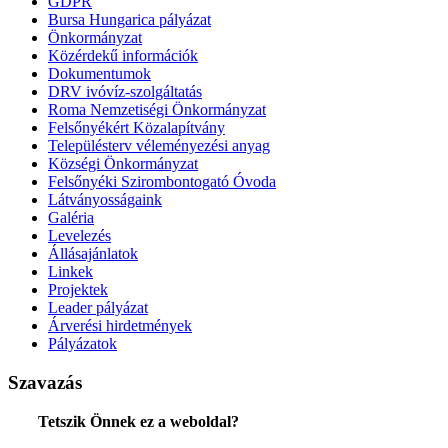
GDPR
Bursa Hungarica pályázat
Önkormányzat
Közérdekű információk
Dokumentumok
DRV ivóvíz-szolgáltatás
Roma Nemzetiségi Önkormányzat
Felsőnyékért Közalapítvány
Településterv véleményezési anyag
Községi Önkormányzat
Felsőnyéki Szirombontogató Óvoda
Látványosságaink
Galéria
Levelezés
Állásajánlatok
Linkek
Projektek
Leader pályázat
Árverési hirdetmények
Pályázatok
Szavazás
Tetszik Önnek ez a weboldal?