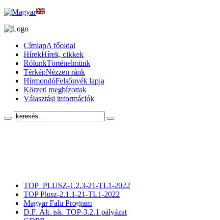
Címlap
A főoldal
Hírek
Hírek, cikkek
Rólunk
Történelmünk
Térkép
Nézzen ránk
Hírmondó
Felsőnyék lapja
Körzeti megbízottak
Választási információk
TOP_PLUSZ-1.2.3-21-TL1-2022
TOP Plusz-2.1.1-21-TL1-2022
Magyar Falu Program
D.F. Ált. isk. TOP-3.2.1 pályázat