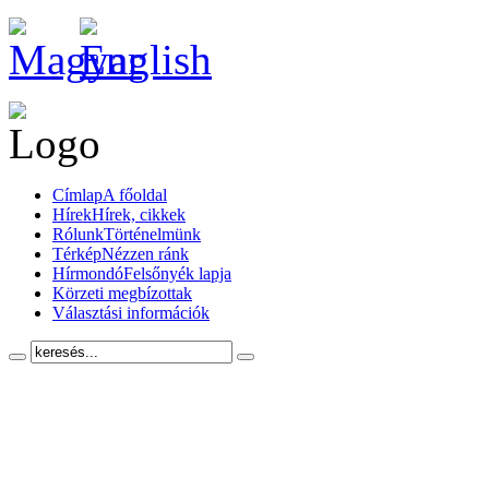
Címlap
A főoldal
Hírek
Hírek, cikkek
Rólunk
Történelmünk
Térkép
Nézzen ránk
Hírmondó
Felsőnyék lapja
Körzeti megbízottak
Választási információk