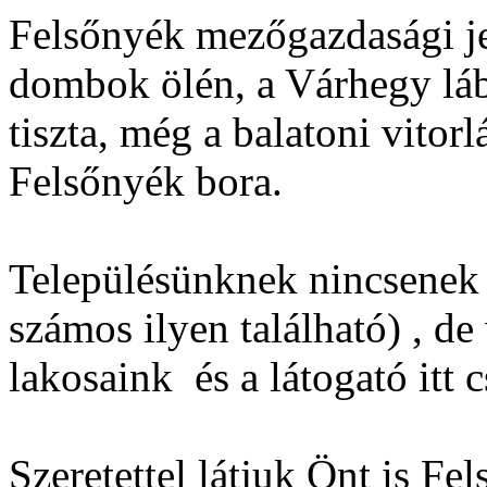
Felsőnyék mezőgazdasági jel
dombok ölén, a Várhegy lábá
tiszta, még a balatoni vitor
Felsőnyék bora.
Településünknek nincsenek 
számos ilyen található) , de
lakosaink és a látogató itt 
Szeretettel látjuk Önt is F