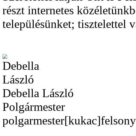
részt internetes közéletünk
településünket; tisztelettel 
Debella László
Polgármester
polgarmester[kukac]felson