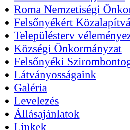
Roma Nemzetiségi Önko
Felsőnyékért Közalapítv
Településterv véleménye
Községi Önkormányzat
Felsőnyéki Szirombonto
Látványosságaink
Galéria
Levelezés
Állásajánlatok
Linkek