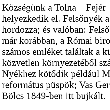
Községünk a Tolna – Fejér 
helyezkedik el. Felsőnyék a
hordozza; és valóban: Felső
már korábban, a Római birod
számos emléket találtak a 
közvetlen környezetéből sz
Nyékhez kötődik például Mél
református püspök; Vas Gere
Bölcs 1849-ben itt bujkált.